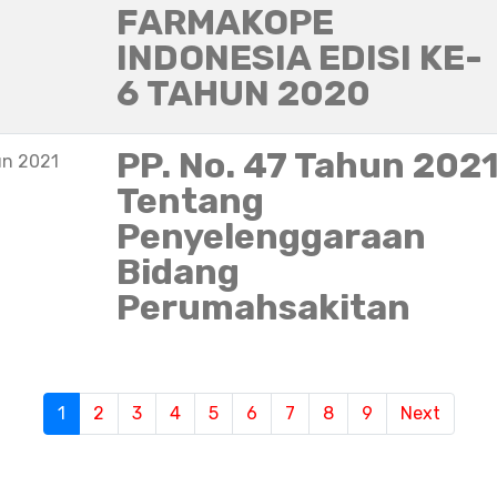
FARMAKOPE
INDONESIA EDISI KE-
6 TAHUN 2020
PP. No. 47 Tahun 202
un 2021
Tentang
Penyelenggaraan
Bidang
Perumahsakitan
1
(current)
2
3
4
5
6
7
8
9
Next