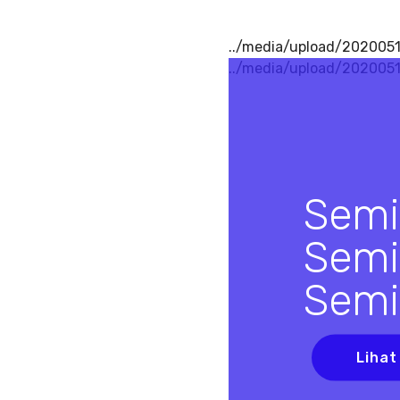
../media/upload/2020051
../media/upload/202005
Semi
Semi
Semi
Lihat