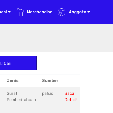
masi
Merchandise
Anggota
Cari
Jenis
Sumber
Surat
pafi.id
Baca
Pemberitahuan
Detail!