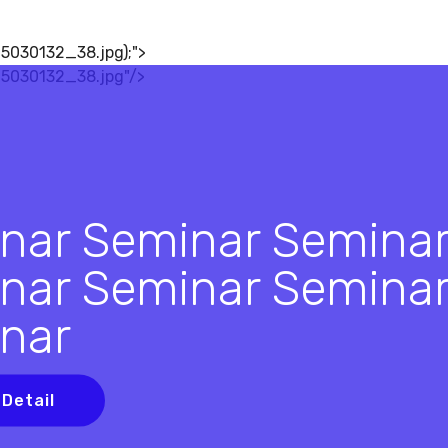
5030132_38.jpg);">
15030132_38.jpg"/>
nar Seminar Semina
nar Seminar Semina
nar
 Detail