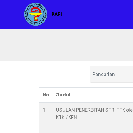
PAFI
No
Judul
1
USULAN PENERBITAN STR-TTK ol
KTKI/KFN