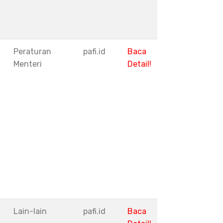
Peraturan
pafi.id
Baca
Menteri
Detail!
I
Lain-lain
pafi.id
Baca