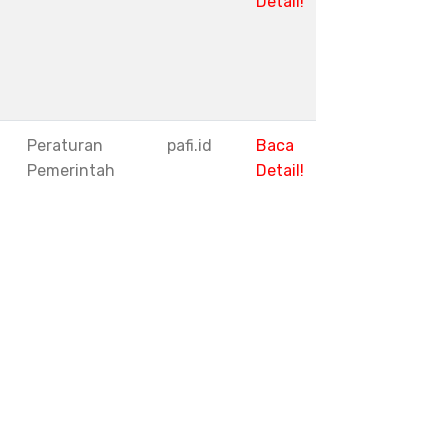
Detail!
1
Peraturan
pafi.id
Baca
Pemerintah
Detail!