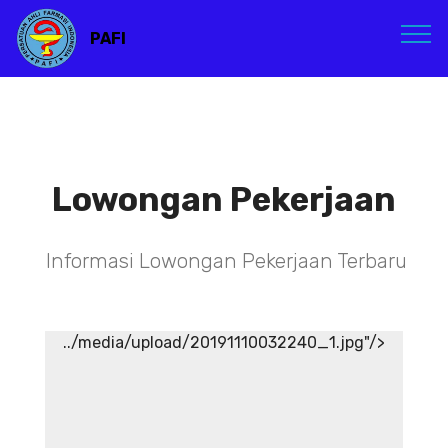
PAFI
Lowongan Pekerjaan
Informasi Lowongan Pekerjaan Terbaru
../media/upload/20191110032240_1.jpg"/>
TENAGA TEKNIS
KEFARMASIAN DI RSIA ADINA
WONOSOBO