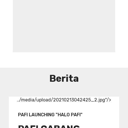
DIBUTUHKAN SEGERA TENAGA TEKNIS
KEFARMASIAN DI RUMAH SAKIT IBU
DAN ANAK ADINA WONOSOBO
SYARAT DAN KETENTUAN LIHAT
BROSUR
Berita
../media/upload/20210213042425_2.jpg"/>
PAFI LAUNCHING "HALO PAFI"