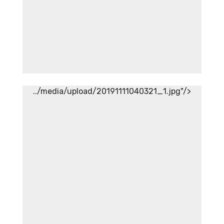
../media/upload/20191111040321_1.jpg"/>
Aneka Topi PAFI
Aneka Topi PAFI