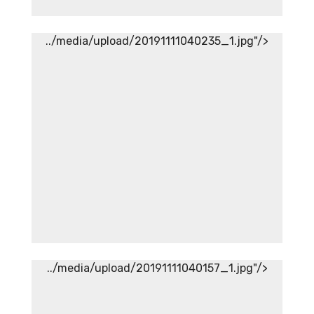
../media/upload/20191111040235_1.jpg"/>
Aneka Sirup Herbal Tradisional
Aneka Sirup Herbal
Tradisional
../media/upload/20191111040157_1.jpg"/>
Aneka Sambal