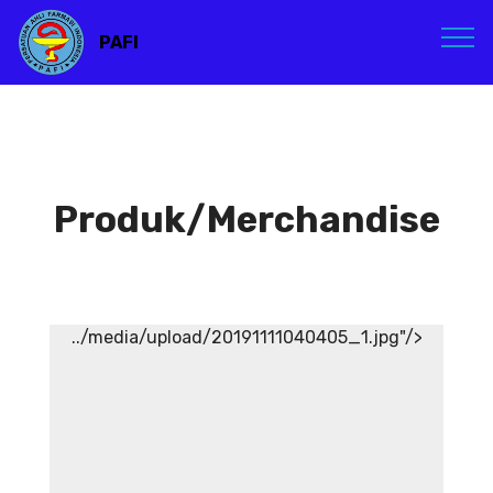
PAFI
Produk/Merchandise
../media/upload/20191111040405_1.jpg"/>
Atribut PAFI
Atribut PAFI